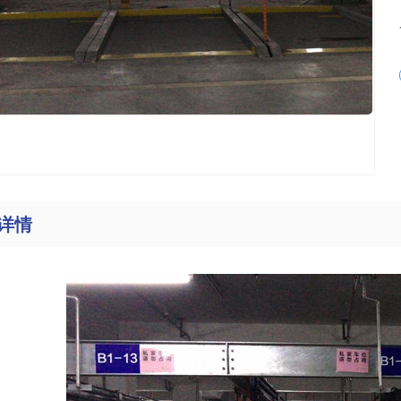
类
动类
垛类
环类
环类
详情
降机类