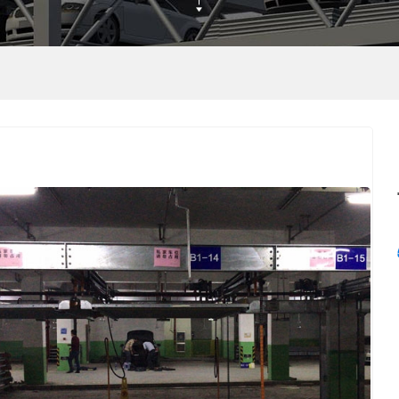
移类
环类
类