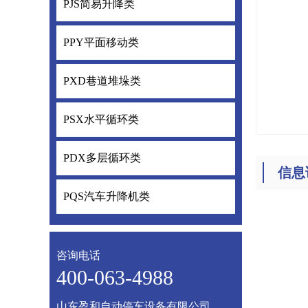
PJS简易升降类
PJS简易升降
PPY平面移动类
PPY平面移
PXD巷道堆垛类
PXD巷道堆
PSX水平循环类
PSX水平循
PDX多层循环类
PDX多层循
信息
PQS汽车升降机类
PQS汽车升
咨询电话
400-063-4988
山东盈和自动停车设备有限公司