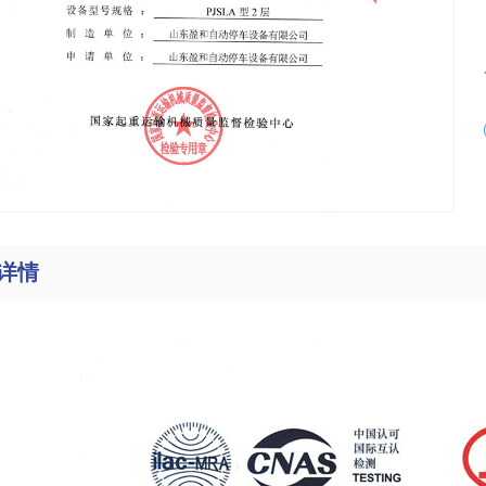
类
动类
垛类
环类
环类
详情
降机类