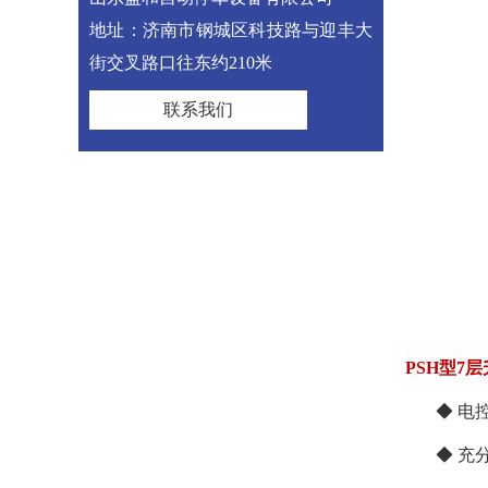
地址：济南市钢城区科技路与迎丰大
街交叉路口往东约210米
联系我们
PSH型7
◆ 电控
◆ 充分