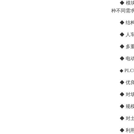
◆ 模块
种不同需
◆ 结构
◆ 人车
◆ 多重
◆ 电动
◆ PL
◆ 优良
◆ 对场
◆ 规模
◆ 对土
◆ 利用