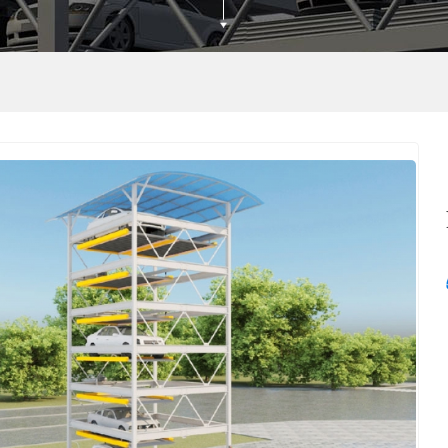
移类
环类
类