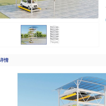
类
动类
垛类
环类
环类
详情
降机类