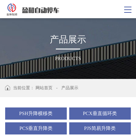
产
品
展
示
PRODUCTS
当前位置：
网站首页
-
产品展示
PSH升降横移类
PCX垂直循环类
PCS垂直升降类
PJS简易升降类